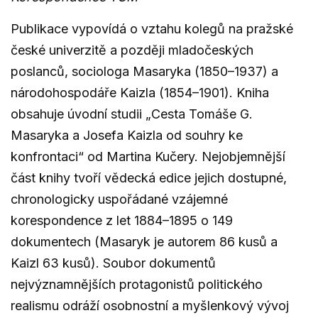
Publikace vypovídá o vztahu kolegů na pražské
české univerzitě a později mladočeských
poslanců, sociologa Masaryka (1850–1937) a
národohospodáře Kaizla (1854–1901). Kniha
obsahuje úvodní studii „Cesta Tomáše G.
Masaryka a Josefa Kaizla od souhry ke
konfrontaci“ od Martina Kučery. Nejobjemnější
část knihy tvoří vědecká edice jejich dostupné,
chronologicky uspořádané vzájemné
korespondence z let 1884–1895 o 149
dokumentech (Masaryk je autorem 86 kusů a
Kaizl 63 kusů). Soubor dokumentů
nejvýznamnějších protagonistů politického
realismu odráží osobnostní a myšlenkový vývoj