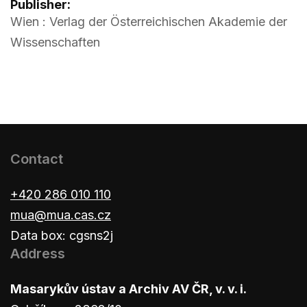
Publisher:
Wien : Verlag der Österreichischen Akademie der
Wissenschaften
Contact
+420 286 010 110
mua@mua.cas.cz
Data box: cgsns2j
Address
Masarykův ústav a Archiv AV ČR, v. v. i.