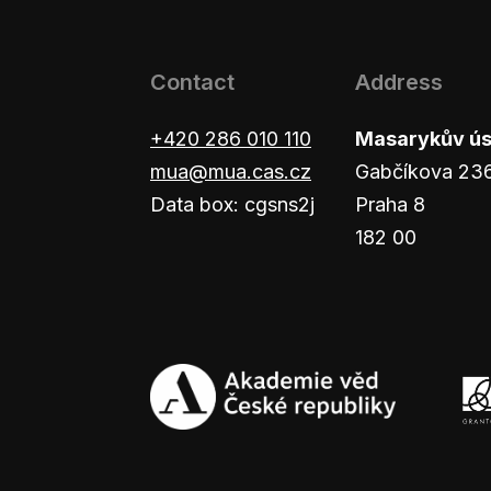
Contact
Address
+420 286 010 110
Masarykův ústa
mua@mua.cas.cz
Gabčíkova 23
Data box: cgsns2j
Praha 8
182 00