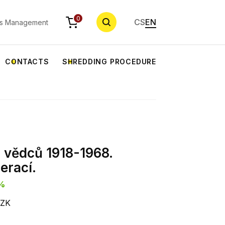
SEARCH
0
CS
EN
s Management
CONTACTS
SHREDDING PROCEDURE
 vědců 1918-1968.
erací.
5%
CZK