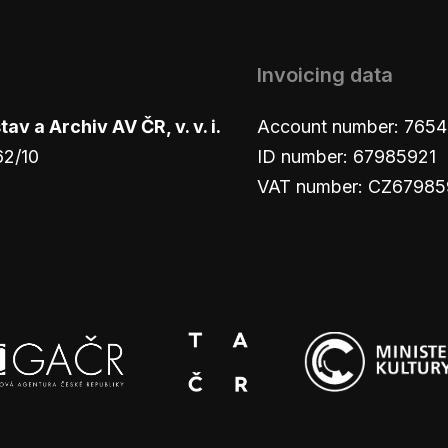
Invoicing data
v a Archiv AV ČR, v. v. i.
Account number: 765
62/10
ID number: 67985921
VAT number: CZ67985