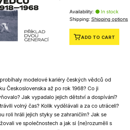
Availability:
In stock
Shipping:
Shipping options
ADD TO CART
probíhaly modelové kariéry českých vědců od
ku Československa až po rok 1968? Co ji
vňovalo? Jak vypadalo jejich dětství a dospívání?
trávili volný čas? Kolik vydělávali a za co utráceli?
u roli hráli jejich styky se zahraničím? Jak se
žovali ve společnostech a jak si (ne)rozuměli s