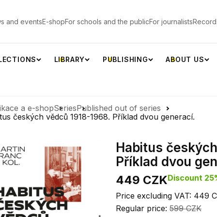
s and events
E-shop
For schools and the public
For journalists
Record
LECTIONS
LIBRARY
PUBLISHING
ABOUT US
ikace a e-shop
Series
Published out of series
tus českých vědců 1918-1968. Příklad dvou generací.
Habitus českých
Příklad dvou gen
449 CZK
Discount 2
Price excluding VAT: 449 
Regular price:
599 CZK