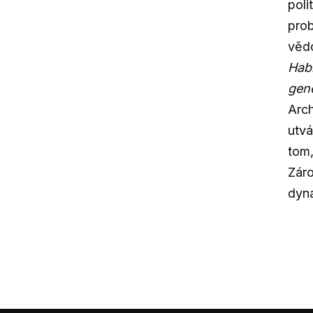
poli
prob
vědc
Habi
gen
Arch
utvá
tom,
Záro
dyna