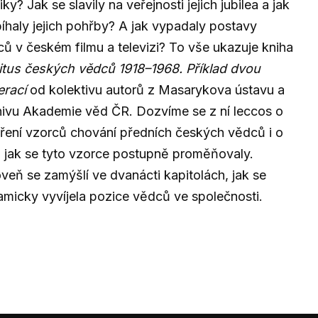
tiky? Jak se slavily na veřejnosti jejich jubilea a jak
íhaly jejich pohřby? A jak vypadaly postavy
ů v českém filmu a televizi? To vše ukazuje kniha
tus českých vědců 1918–1968. Příklad dvou
erací
od kolektivu autorů z Masarykova ústavu a
ivu Akademie věd ČR. Dozvíme se z ní leccos o
ření vzorců chování předních českých vědců i o
 jak se tyto vzorce postupně proměňovaly.
veň se zamýšlí ve dvanácti kapitolách, jak se
micky vyvíjela pozice vědců ve společnosti.