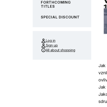
FORTHCOMING
TITLES
SPECIAL DISCOUNT
Log in
Sign up
All about shopping
Jak 
vzni
ovli
Jak 
Jako
sdru