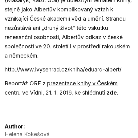
(Masaryk, Kaizl, Goll) je důležitým tématem knihy,
stejně jako Albertův komplikovaný vztah k
vznikající České akademii věd a umění. Stranou
nezůstává ani „druhý život“ této vskutku
renesanční osobnosti, Albertův odkaz v české
společnosti ve 20. století i v prostředí rakouském
a německém.
http://www.ivysehrad.cz/kniha/eduard-albert/
Reportáž ORF z
prezentace knihy v Českém
centru ve Vídni, 21. 1. 2016
, ke shlédnutí
zde
.
Author:
Helena Kokešová