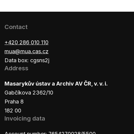
Contact
+420 286 010 110
mua@mua.cas.cz
Data box: cgsns2j
Address
Masarykův ústav a Archiv AV ČR, v. v. i.
Gabčíkova 2362/10
Praha 8
182 00
Invoicing data
Account number: 7654270028/5500