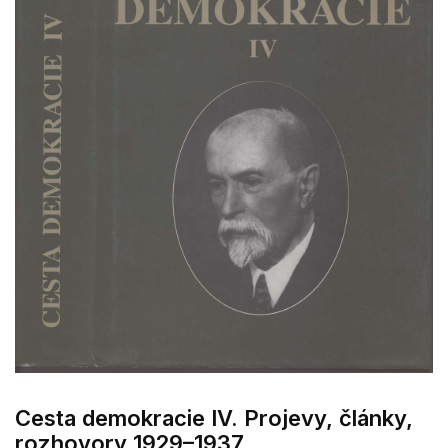
Cesta demokracie IV. Projevy, články,
rozhovory 1929–1937