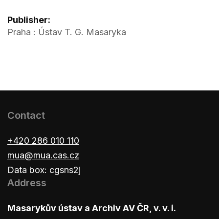
Publisher:
Praha : Ústav T. G. Masaryka
Contact
+420 286 010 110
mua@mua.cas.cz
Data box: cgsns2j
Address
Masarykův ústav a Archiv AV ČR, v. v. i.