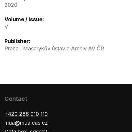
2020
Volume / Issue:
V
Publisher:
Praha : Masarykův ústav a Archiv AV ČR
Contact
+420 286 010 110
mua@mua.cas.cz
Data box: cgsns2j