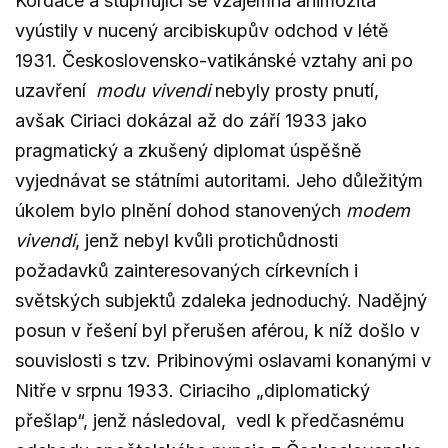
Kordače a stupňující se vzájemná animozita
vyústily v nucený arcibiskupův odchod v létě
1931. Československo-vatikánské vztahy ani po
uzavření
modu vivendi
nebyly prosty pnutí,
avšak Ciriaci dokázal až do září 1933 jako
pragmatický a zkušený diplomat úspěšně
vyjednávat se státními autoritami. Jeho důležitým
úkolem bylo plnění dohod stanovených
modem
vivendi
, jenž nebyl kvůli protichůdnosti
požadavků zainteresovaných církevních i
světských subjektů zdaleka jednoduchý. Nadějný
posun v řešení byl přerušen aférou, k níž došlo v
souvislosti s tzv. Pribinovými oslavami konanými v
Nitře v srpnu 1933. Ciriaciho „diplomatický
přešlap“, jenž následoval, vedl k předčasnému