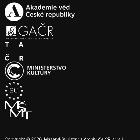
Copyright © 2026. Masarykův ústav a Archiv AV ČR, v. v. i.