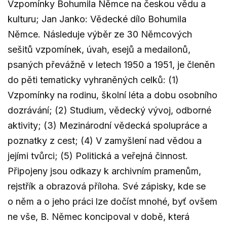
Vzpomínky Bohumila Němce na českou vědu a
kulturu; Jan Janko: Vědecké dílo Bohumila
Němce. Následuje výběr ze 30 Němcových
sešitů vzpomínek, úvah, esejů a medailonů,
psaných převážně v letech 1950 a 1951, je členěn
do pěti tematicky vyhraněných celků: (1)
Vzpomínky na rodinu, školní léta a dobu osobního
dozrávání; (2) Studium, vědecký vývoj, odborné
aktivity; (3) Mezinárodní vědecká spolupráce a
poznatky z cest; (4) V zamyšlení nad vědou a
jejími tvůrci; (5) Politická a veřejná činnost.
Připojeny jsou odkazy k archivním pramenům,
rejstřík a obrazová příloha. Své zápisky, kde se
o něm a o jeho práci lze dočíst mnohé, byť ovšem
ne vše, B. Němec koncipoval v době, která