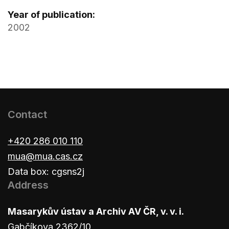
Year of publication:
2002
Contact
+420 286 010 110
mua@mua.cas.cz
Data box: cgsns2j
Address
Masarykův ústav a Archiv AV ČR, v. v. i.
Gabčíkova 2362/10