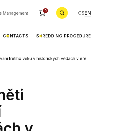
SEARCH
0
CS
EN
s Management
CONTACTS
SHREDDING PROCEDURE
lávání třetího věku v historických vědách v éře
měti
í
ách v