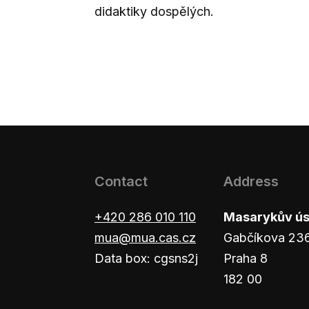
didaktiky dospělých.
Contact
Address
+420 286 010 110
Masarykův ústa
mua@mua.cas.cz
Gabčíkova 23
Data box: cgsns2j
Praha 8
182 00