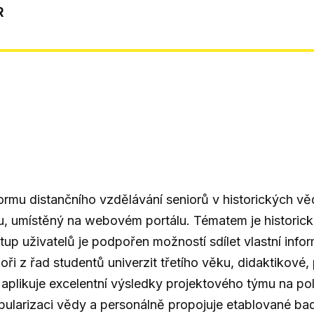
R
formu distančního vzdělávání seniorů v historických v
zu, umístěný na webovém portálu. Tématem je historic
stup uživatelů je podpořen možností sdílet vlastní inf
oři z řad studentů univerzit třetího věku, didaktikové,
kt aplikuje excelentní výsledky projektového týmu na p
popularizaci vědy a personálně propojuje etablované bad