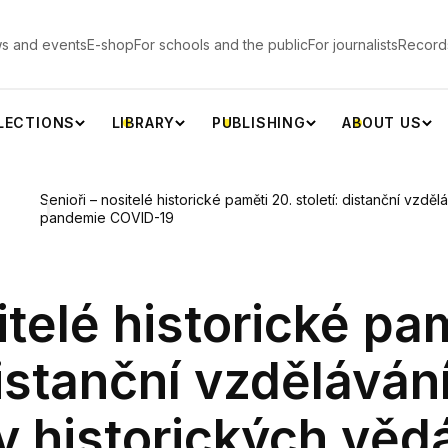
s and events
E-shop
For schools and the public
For journalists
Record
LECTIONS
LIBRARY
PUBLISHING
ABOUT US
Senioři – nositelé historické paměti 20. století: distanční vzdě
pandemie COVID-19
itelé historické pa
distanční vzděláván
 v historických věd