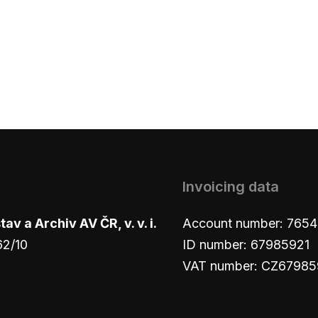
Invoicing data
v a Archiv AV ČR, v. v. i.
Account number: 765
62/10
ID number: 67985921
VAT number: CZ67985