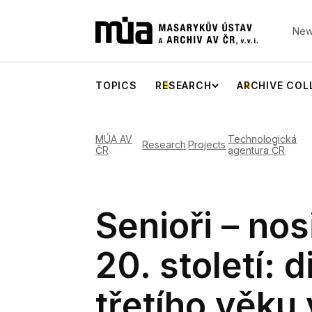
New
TOPICS
RESEARCH
ARCHIVE COL
MÚA AV
Technologická
Research
Projects
ČR
agentura ČR
Senioři – nos
20. století: 
třetího věku