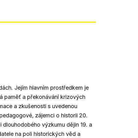
ědách. Jejím hlavním prostředkem je
ká paměť a překonávání krizových
ormace a zkušenosti s uvedenou
 pedagogové, zájemci o historii 20.
oli dlouhodobého výzkumu dějin 19. a
atele na poli historických věd a