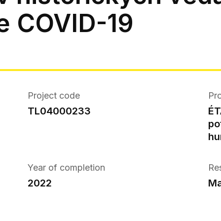
e COVID-19
Project code
Pro
TL04000233
ÉT
po
hu
Year of completion
Re
2022
Ma