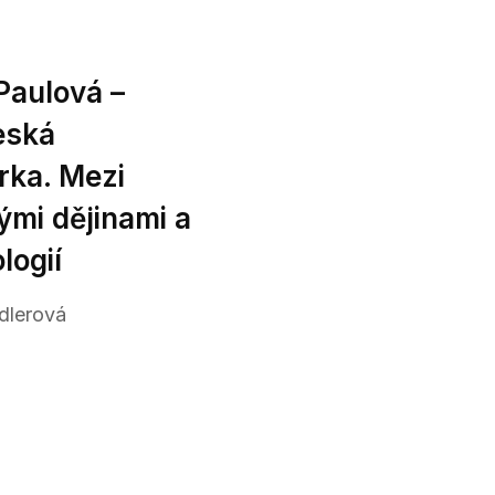
Paulová –
eská
rka. Mezi
mi dějinami a
logií
dlerová