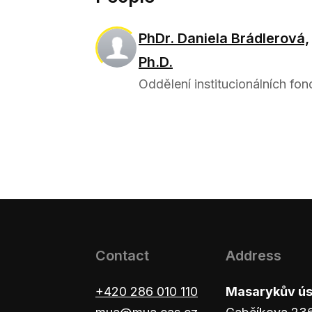
PhDr. Daniela Brádlerová,
Ph.D.
Oddělení institucionálních fo
Contact
Address
+420 286 010 110
Masarykův ústa