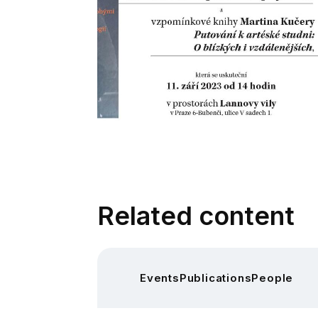
Related content
Events
Publications
People