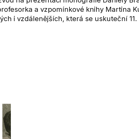
zvou na prezentaci monografie Daniely Br
profesorka a vzpomínkové knihy Martina K
ých i vzdálenějších, která se uskuteční 11.