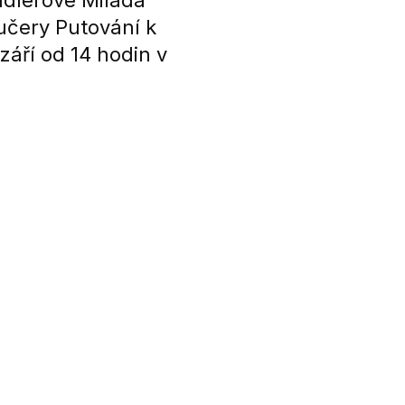
ádlerové Milada
učery Putování k
 září od 14 hodin v