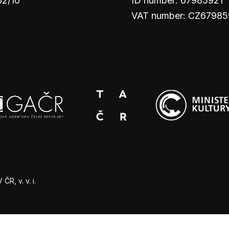
62/10
ID number: 67985921
VAT number: CZ67985
R, v. v. i.