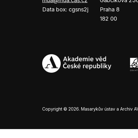
mua@mua.cas.cz
Gabčíkova 23
Data box: cgsns2j
Praha 8
182 00
Copyright © 2026. Masarykův ústav a Archiv AV Č