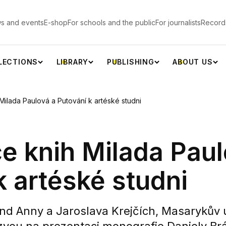
s and events
E-shop
For schools and the public
For journalists
Record
LECTIONS
LIBRARY
PUBLISHING
ABOUT US
Milada Paulová a Putování k artéské studni
e knih Milada Paul
k artéské studni
nd Anny a Jaroslava Krejčích, Masarykův ú