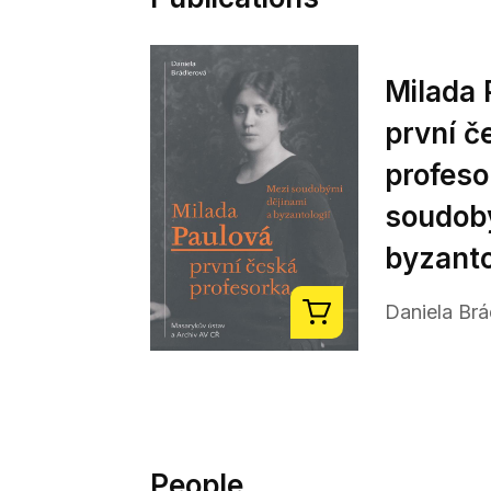
Milada 
první č
profeso
soudobý
byzanto
Daniela Brá
People