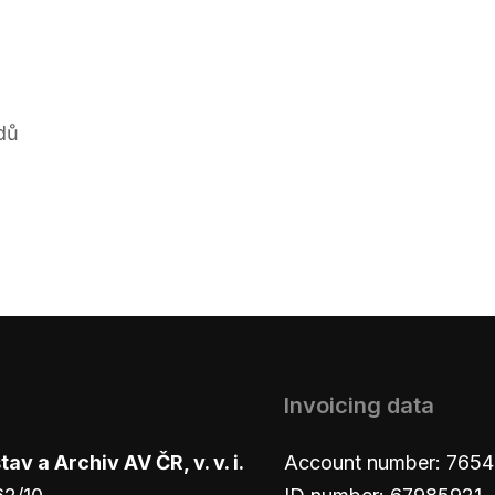
ndů
Invoicing data
v a Archiv AV ČR, v. v. i.
Account number: 765